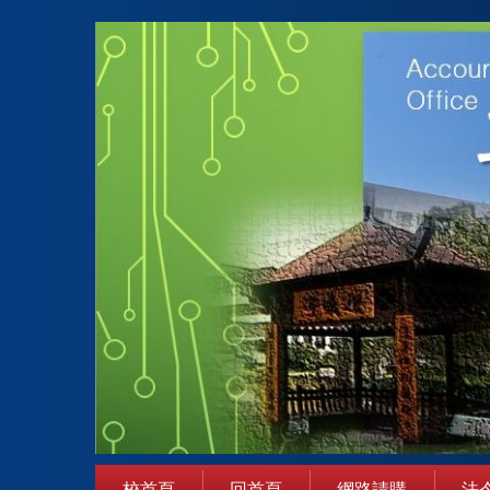
跳
到
主
要
內
容
區
校首頁
回首頁
網路請購
法