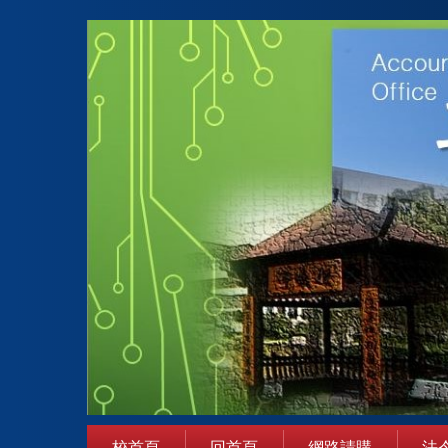
跳
到
主
要
內
容
區
校首頁
回首頁
網路請購
法